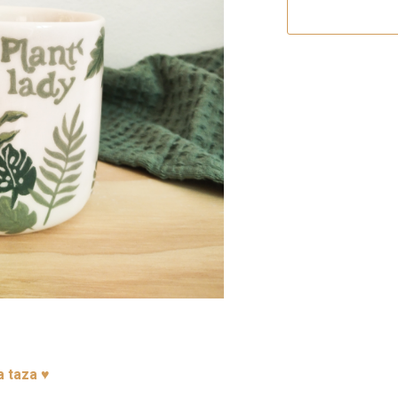
a taza
♥