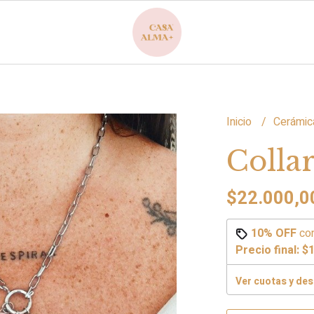
Inicio
Cerámic
Colla
$22.000,0
10% OFF
co
Precio final:
$1
Ver cuotas y de